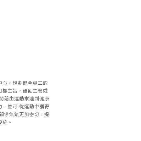
中心，規劃健全員工的
目標主旨，鼓勵主管或
時間藉由運動來達到健康
力，並可 從運動中獲得
際關係氣氛更加密切，提
設施。