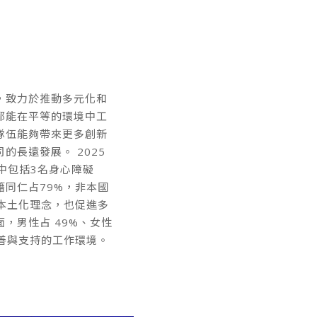
，致力於推動多元化和
都能在平等的環境中工
隊伍能夠帶來更多創新
的長遠發展。 2025
其中包括3名身心障礙
籍同仁占79%，非本國
業本土化理念，也促進多
，男性占 49%、女性
友善與支持的工作環境。