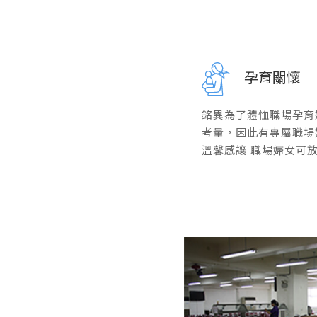
孕育關懷
銘異為了體恤職場孕育
考量，因此有專屬職場
溫馨感讓 職場婦女可