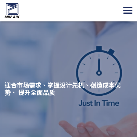
致力成为Turnkey伙伴，设计及量产完整解决
迎合市场需求、掌握设计先机、创造成本优
聚焦三大价值主张：可靠、智慧、健康
方案
势、 提升全面品质