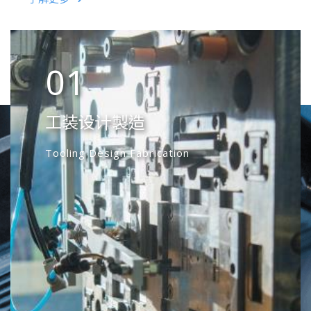
01
02
03
04
05
06
07
08
工装设计製造
钣金精密冲压滚镀
注塑成型
自动化设计与制造
具備完整化學成份分析與微汙
质量保证体系
无尘室组装
GMP 無塵室組裝
染物檢出設備的化學實驗室
Tooling Design Fabrication
Sheet Metal Precision Stamping
Plastic Injection Molding
Automation Equipment Customization
Quality System
Clean Room Assembly
GMP Clean Room Assembly for Medical
Tumbling Plating
Device
One-stop Solution
A chemical laboratory with complete
chemical composition analysis and trace
一次满足您所有需求
contaminant detection equipment