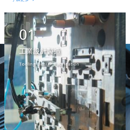
01
02
03
04
05
06
07
08
工業設計製造
精密沖壓/電鍍
塑膠射出成型
自動化設計與製造
具備完整化學成份分析與微汙
質量保證體系
無塵室組裝
GMP 無塵室組裝
染物檢出設備的化學實驗室
Tooling Design Fabrication
Sheet Metal Precision Stamping
Plastic Injection Molding
Automation Equipment Customization
Quality System
Clean Room Assembly
GMP Clean Room Assembly for Medical
Tumbling Plating
Device
One-stop Solution
A chemical laboratory with complete
chemical composition analysis and trace
一次滿足您所有需求
contaminant detection equipment